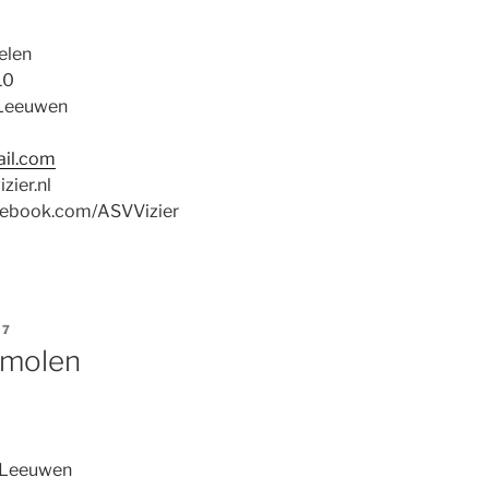
elen
10
Leeuwen
ail.com
zier.nl
cebook.com/ASVVizier
17
molen
-Leeuwen