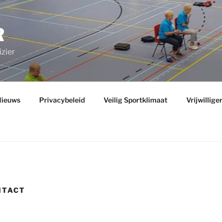
R
zier
ieuws
Privacybeleid
Veilig Sportklimaat
Vrijwillige
NTACT