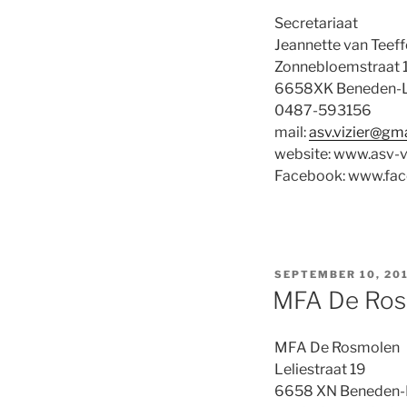
Secretariaat
Jeannette van Teeff
Zonnebloemstraat 
6658XK Beneden-
0487-593156
mail:
asv.vizier@gm
website: www.asv-vi
Facebook: www.fa
GEPLAATST
SEPTEMBER 10, 20
OP
MFA De Ros
MFA De Rosmolen
Leliestraat 19
6658 XN Beneden