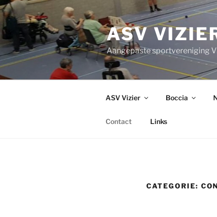
Ga
naar
ASV VIZIE
de
inhoud
Aangepaste sportvereniging Vi
ASV Vizier
Boccia
N
Contact
Links
CATEGORIE:
CO