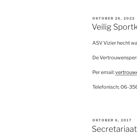
GEPLAATST
OKTOBER 26, 2022
OP
Veilig Sport
ASV Vizier hecht wa
De Vertrouwenspers
Per email:
vertrouw
Telefonisch; 06-3
GEPLAATST
OKTOBER 6, 2017
OP
Secretariaat