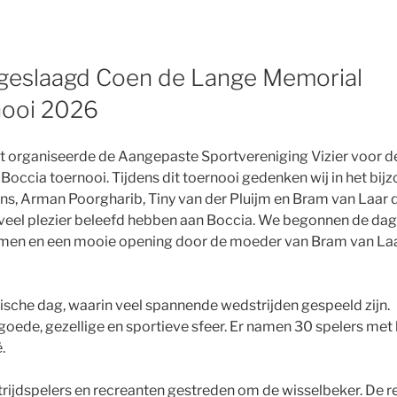
 geslaagd Coen de Lange Memorial
nooi 2026
 organiseerde de Aangepaste Sportvereniging Vizier voor de
occia toernooi. Tijdens dit toernooi gedenken wij in het bij
s, Arman Poorgharib, Tiny van der Pluijm en Bram van Laar di
 veel plezier beleefd hebben aan Boccia. We begonnen de da
men en een mooie opening door de moeder van Bram van La
ische dag, waarin veel spannende wedstrijden gespeeld zijn.
goede, gezellige en sportieve sfeer. Er namen 30 spelers met 
.
trijdspelers en recreanten gestreden om de wisselbeker. De r