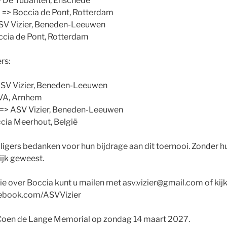
> De Tubanten, Enschede
 => Boccia de Pont, Rotterdam
SV Vizier, Beneden-Leeuwen
ccia de Pont, Rotterdam
rs:
ASV Vizier, Beneden-Leeuwen
SVA, Arnhem
n => ASV Vizier, Beneden-Leeuwen
cia Meerhout, België
willigers bedanken voor hun bijdrage aan dit toernooi. Zonder h
ijk geweest.
e over Boccia kunt u mailen met asv.vizier@gmail.com of ki
acebook.com/ASVVizier
t Coen de Lange Memorial op zondag 14 maart 2027.