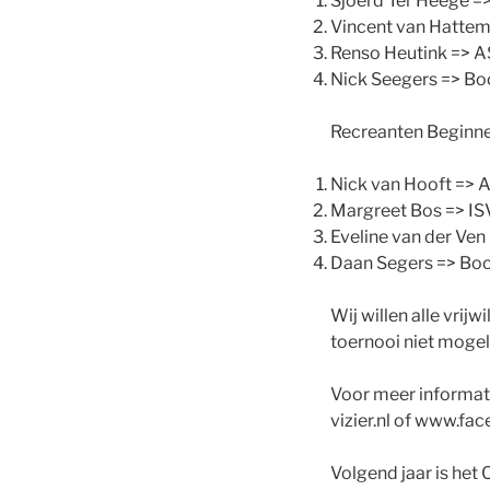
Sjoerd Ter Heege =
Vincent van Hattem
Renso Heutink => A
Nick Seegers => Bo
Recreanten Beginne
Nick van Hooft => 
Margreet Bos => I
Eveline van der Ve
Daan Segers => Boc
Wij willen alle vrij
toernooi niet mogel
Voor meer informati
vizier.nl of www.f
Volgend jaar is he