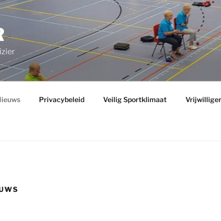
R
zier
ieuws
Privacybeleid
Veilig Sportklimaat
Vrijwillige
EUWS