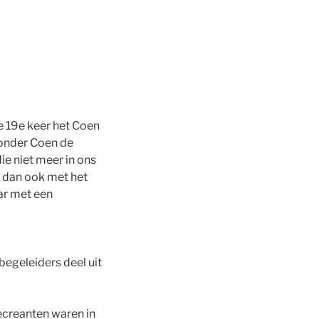
 19e keer het Coen
zonder Coen de
e niet meer in ons
g dan ook met het
ar met een
begeleiders deel uit
ecreanten waren in