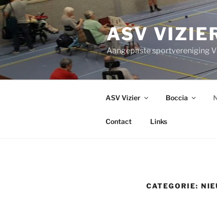
Ga
naar
ASV VIZIE
de
inhoud
Aangepaste sportvereniging Vi
ASV Vizier
Boccia
N
Contact
Links
CATEGORIE:
NI