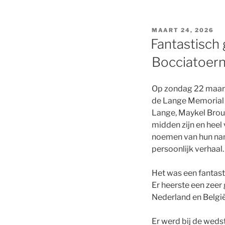
GEPLAATST
MAART 24, 2026
OP
Fantastisch
Bocciatoer
Op zondag 22 maart
de Lange Memorial B
Lange, Maykel Broun
midden zijn en heel
noemen van hun na
persoonlijk verhaal.
Het was een fantast
Er heerste een zeer 
Nederland en België
Er werd bij de weds