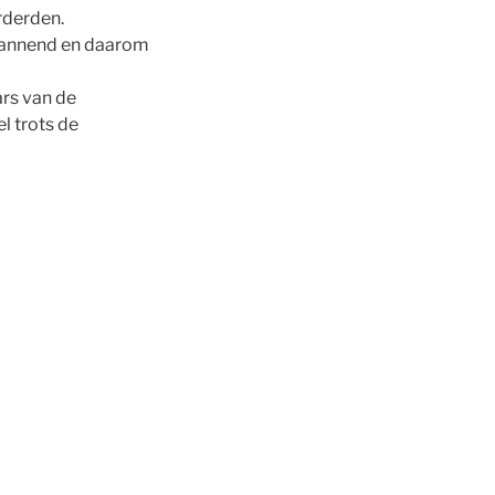
rderden.
 spannend en daarom
ars van de
l trots de