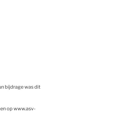
un bijdrage was dit
jken op www.asv-