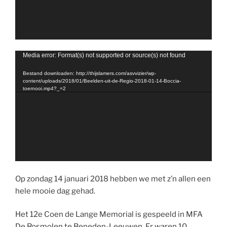
Videospeler
Media error: Format(s) not supported or source(s) not found
Bestand downloaden: http://thijslamers.com/asvvizier/wp-
content/uploads/2018/01/Beelden-uit-de-Regio-2018-01-14-Boccia-
toernooi.mp4?_=2
Op zondag 14 januari 2018 hebben we met z’n allen een
hele mooie dag gehad.
Het 12e Coen de Lange Memorial is gespeeld in MFA
De Rosmolen te Beneden-Leeuwen. Er waren 10