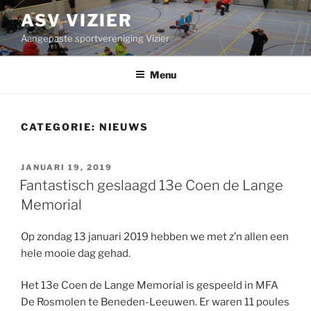
Ga
ASV VIZIER
naar
Aangepaste sportvereniging Vizier
de
inhoud
Menu
CATEGORIE:
NIEUWS
GEPLAATST
JANUARI 19, 2019
OP
Fantastisch geslaagd 13e Coen de Lange
Memorial
Op zondag 13 januari 2019 hebben we met z’n allen een
hele mooie dag gehad.
Het 13e Coen de Lange Memorial is gespeeld in MFA
De Rosmolen te Beneden-Leeuwen. Er waren 11 poules