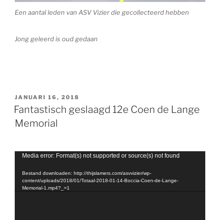
Een aantal leden van ASV Vizier die gecollecteerd hebben
Jong geleerd is oud gedaan
GEPLAATST
JANUARI 16, 2018
OP
Fantastisch geslaagd 12e Coen de Lange
Memorial
Videospeler
Media error: Format(s) not supported or source(s) not found
Bestand downloaden: http://thijslamers.com/asvvizier/wp-
content/uploads/2018/01/Totaal-2018-01-14-Boccia-Coen-de-Lange-
Memorial-1.mp4?_=1