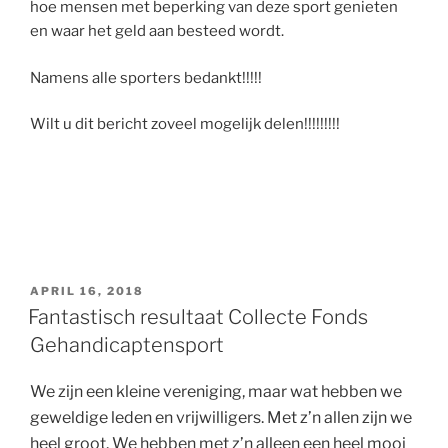
hoe mensen met beperking van deze sport genieten
en waar het geld aan besteed wordt.
Namens alle sporters bedankt!!!!!
Wilt u dit bericht zoveel mogelijk delen!!!!!!!!!
GEPLAATST
APRIL 16, 2018
OP
Fantastisch resultaat Collecte Fonds
Gehandicaptensport
We zijn een kleine vereniging, maar wat hebben we
geweldige leden en vrijwilligers. Met z’n allen zijn we
heel groot. We hebben met z’n alleen een heel mooi