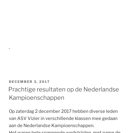
GEPLAATST
DECEMBER 3, 2017
OP
Prachtige resultaten op de Nederlandse
Kampioenschappen
Op zaterdag 2 december 2017 hebben diverse leden
van ASV Vizier in verschillende klassen mee gedaan
aan de Nederlandse Kampioenschappen.
Het waren hele spannende wedstrijden, met name de