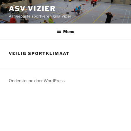
Ga
ASV VIZIER
naar
Aangepaste sportvereniging Vizier
de
inhoud
Menu
VEILIG SPORTKLIMAAT
Ondersteund door WordPress