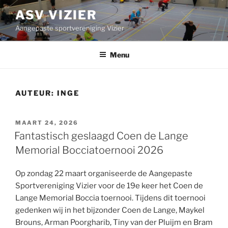
Ga
ASV VIZIER
naar
Aangepaste sportvereniging Vizier
de
inhoud
Menu
AUTEUR:
INGE
GEPLAATST
MAART 24, 2026
OP
Fantastisch geslaagd Coen de Lange
Memorial Bocciatoernooi 2026
Op zondag 22 maart organiseerde de Aangepaste
Sportvereniging Vizier voor de 19e keer het Coen de
Lange Memorial Boccia toernooi. Tijdens dit toernooi
gedenken wij in het bijzonder Coen de Lange, Maykel
Brouns, Arman Poorgharib, Tiny van der Pluijm en Bram