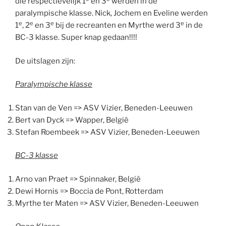
die respectievelijk 1
en 3
werden in de
paralympische klasse. Nick, Jochem en Eveline werden
e
e
e
e
1
, 2
en 3
bij de recreanten en Myrthe werd 3
in de
BC-3 klasse. Super knap gedaan!!!!
De uitslagen zijn:
Paralympische klasse
Stan van de Ven => ASV Vizier, Beneden-Leeuwen
Bert van Dyck => Wapper, België
Stefan Roembeek => ASV Vizier, Beneden-Leeuwen
BC-3 klasse
Arno van Praet => Spinnaker, België
Dewi Hornis => Boccia de Pont, Rotterdam
Myrthe ter Maten => ASV Vizier, Beneden-Leeuwen