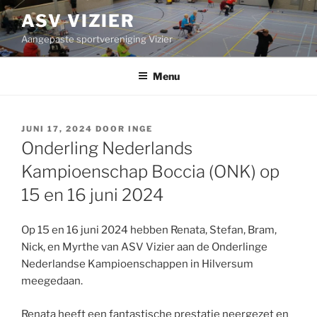
Ga
ASV VIZIER
naar
Aangepaste sportvereniging Vizier
de
inhoud
Menu
GEPLAATST
JUNI 17, 2024
DOOR
INGE
OP
Onderling Nederlands
Kampioenschap Boccia (ONK) op
15 en 16 juni 2024
Op 15 en 16 juni 2024 hebben Renata, Stefan, Bram,
Nick, en Myrthe van ASV Vizier aan de Onderlinge
Nederlandse Kampioenschappen in Hilversum
meegedaan.
Renata heeft een fantastische prestatie neergezet en