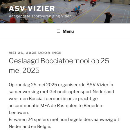
Ga
ASV VIZIER
naar
Aangepaste sportvereniging Vizier
de
inhoud
Menu
GEPLAATST
MEI 26, 2025
DOOR
INGE
OP
Geslaagd Bocciatoernooi op 25
mei 2025
Op zondag 25 mei 2025 organiseerde ASV Vizier in
samenwerking met Gehandicaptensport Nederland
weer een Boccia-toernooi in onze prachtige
accommodatie MFA de Rosmolen te Beneden-
Leeuwen.
Er waren 24 spelers met hun begeleiders aanwezig uit
Nederland en België.