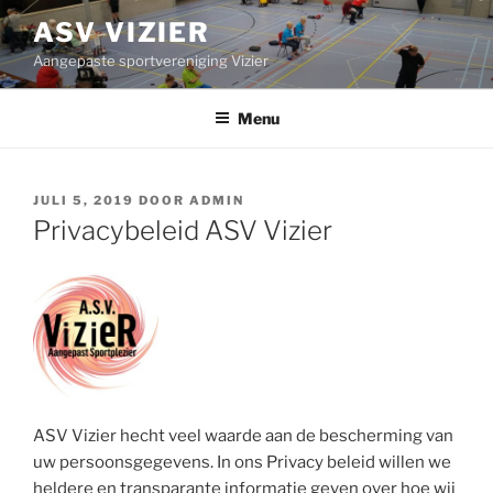
Ga
ASV VIZIER
naar
Aangepaste sportvereniging Vizier
de
inhoud
Menu
GEPLAATST
JULI 5, 2019
DOOR
ADMIN
OP
Privacybeleid ASV Vizier
ASV Vizier hecht veel waarde aan de bescherming van
uw persoonsgegevens. In ons Privacy beleid willen we
heldere en transparante informatie geven over hoe wij